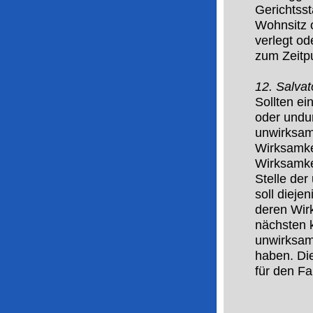
Gerichtsst
Wohnsitz 
verlegt od
zum Zeitpu
12. Salvat
Sollten e
oder undu
unwirksam
Wirksamke
Wirksamke
Stelle de
soll dieje
deren Wirk
nächsten 
unwirksam
haben. Di
für den Fa