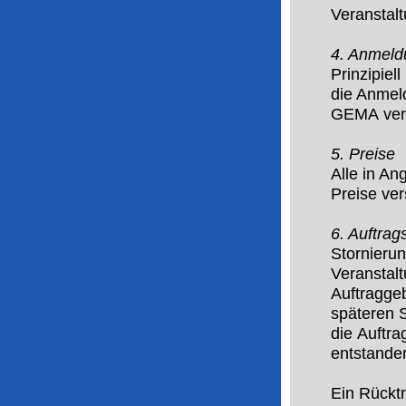
Veranstalt
4. Anmeld
Prinzipiell
die Anmel
GEMA vera
5. Preise
Alle in A
Preise ver
6. Auftrag
Stornieru
Veranstal
Auftragge
späteren S
die
Auftra
entstande
Ein Rücktr