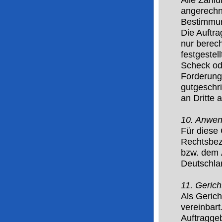
Alle Zahlu
angerechn
Bestimmun
Die Auftra
nur berech
festgestel
Scheck ode
Forderung
gutgeschri
an Dritte 
10. Anwen
Für diese
Rechtsbez
bzw.
dem A
Deutschla
11. Gerich
Als Gerich
vereinbart
Auftragge