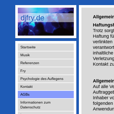
djfry.de
Allgemei
Haftungs
Trotz sorg
Haftung fü
verlinkten
verantwort
Startseite
inhaltlich
Musik
Verletzun
Referenzen
Kontakt zu
Fry
Psychologie des Auflegens
Allgemei
Auf alle V
Kontakt
Auftragge
AGBs
Inhaber vo
Informationen zum
folgenden
Datenschutz
Anwendun