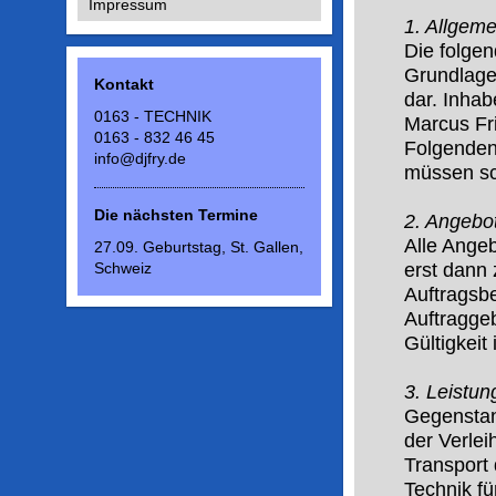
Impressum
1. Allgem
Die folge
Grundlage
Kontakt
dar. Inhab
0163 - TECHNIK
Marcus Fr
0163 - 832 46 45
Folgenden
info@djfry.de
müssen sch
Die nächsten Termine
2. Angebo
Alle Angeb
27.09. Geburtstag, St. Gallen,
Schweiz
erst dann
Auftragsb
Auftragge
Gültigkeit
3. Leistu
Gegenstand
der Verlei
Transport 
Technik fü